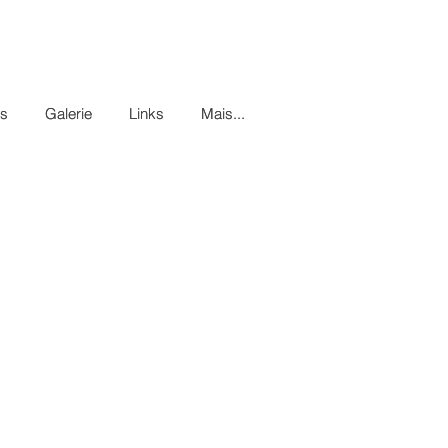
es
es
Galerie
Galerie
Links
Links
Mais...
Mais...