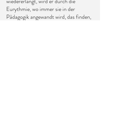
wiedererlangt, wird er durch die
Eurythmie, wo immer sie in der
Pädagogik angewandt wird, das finden,
was sich immer als erzieherisches
Mittel erweisen wird, um einen
Wahrheitssinn zu entwickeln. Je
abstrakter die Sprachen werden, desto
weiter entfernen sie sich von der
Wahrheit.“ (…) „In der Eurythmie kehrt
alles, was in der Sprache getrennt
wurde, zum Menschen zurück. In einer
solchen Situation, wenn Menschen in
ihre Empfindungen eintauchen müssen,
wenn sie ein Instrument aus sich selbst
machen, können sie nicht umhin,
wahrhaftig zu sein.“
[1]
Es wirkt harmonisierend, stimuliert die